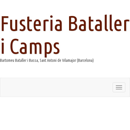
Fusteria Bataller
i Camps
Bartomeu Bataller i Bassa, Sant Antoni de Vilamajor (Barcelona)